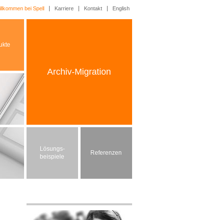
llkommen bei Spell
Karriere
Kontakt
English
ukte
Archiv-Migration
Lösungs-
Referenzen
beispiele