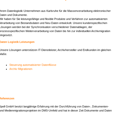
Ihrem Datenlogistik-Unternehmen aus Karlsruhe für die Massenverarbeitung elektronischer
Daten und Dokumente.
Wir haben für Sie leistungsfähige und flexible Produkte und Verfahren zur automatisierten
Verarbeitung von Bestandsdaten und Neu-Daten entwickelt. Unsere kundenspezifischen
Lösungen werden bei der Synchronisation verschiedener Datenablagen, der
prozessspezifischen Weiterverarbeitung von Daten bis hin zur individuellen Archivmigration
eingesetzt.
Daten Logistik Leistungen
Unsere Lösungen unterstützen IT-Dienstleister, Archivhersteller und Endkunden im gleichen
Maße.
Steuerung automatisierter Datenflüsse
Archiv-Migrationen
Referenzen
Spell GmbH besitzt langjährige Erfahrung mit der Durchführung von Daten-, Dokumenten-
und Medienmigrationsprojekten im
DMS
-Umfeld und hat in dieser Zeit Dokumente und Daten