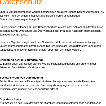
Datenschutz
Unsere Migrationsprozesse werden kontinuierlich an die im Bundes Datenschutzgesetzt §5
gestellten Anforderungen angepasst und durch unseren unabhängigen
Datenschutzbeauftragten überprüft.
Ein wirksames Datenschutz- und Datensicherheitssystem lässt sich am effektivsten durch
die konsequente Umsetzung und Überwachung aller Prozesse nach dem internationalen
Standard
ISO
/IEC 27001.
Für jedes Migrationsprojekt wird eine Sensibilitätsstufe definiert und vom unabhängigen
Datenschutzbeauftragten unterzeichnet. Die Einstufung der Sensibilitätsstufe kann durch
kundenspezifische Anforderungen erhöht, aber nicht verringert werden.
Einrichtung der Projektumgebung:
Zu Beginn eines Migrationsprojektes wird die Migrationsumgebung entsprechend der
definierten Sensibilitätsstufe eingerichtet.
Inventarisierung von Datenträgern:
Bei der Übernahme von Datenträger für die Archivmigration, werden alle Datenträger
standardisiert inventarisiert und alle Datenträgerbewegungen entsprechend der
Sensibilitätseinstufung in der Medienhistorie erfasst.
Projektabschluss:
Zum Abschluss des Projektes wird die Migrationsumgebung entsprechend der definierten